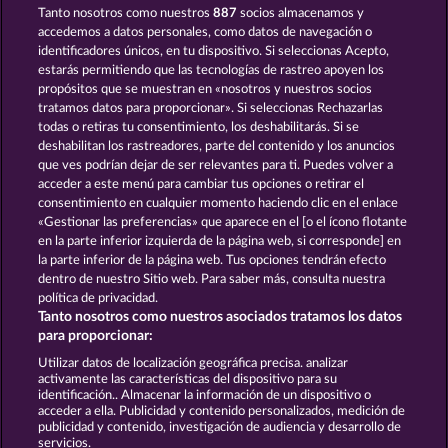
Tanto nosotros como nuestros
887
socios almacenamos y
WILD RAPA NUI
CUTIE CAT
accedemos a datos personales, como datos de navegación o
identificadores únicos, en tu dispositivo. Si seleccionas Acepto,
estarás permitiendo que las tecnologías de rastreo apoyen los
propósitos que se muestran en «nosotros y nuestros socios
tratamos datos para proporcionar». Si seleccionas Rechazarlas
todas o retiras tu consentimiento, los deshabilitarás. Si se
deshabilitan los rastreadores, parte del contenido y los anuncios
que ves podrían dejar de ser relevantes para ti. Puedes volver a
NIGHT WOLVES
BLACK BEAUTY
acceder a este menú para cambiar tus opciones o retirar el
consentimiento en cualquier momento haciendo clic en el enlace
«Gestionar las preferencias» que aparece en el [o el ícono flotante
en la parte inferior izquierda de la página web, si corresponde] en
Términos y condiciones
la parte inferior de la página web. Tus opciones tendrán efecto
dentro de nuestro Sitio web. Para saber más, consulta nuestra
Declaración de privacidad
Aviso Legal
política de privacidad.
Tanto nosotros como nuestros asociados tratamos los datos
Empresa
FAQ
Facebook
para proporcionar:
Utilizar datos de localización geográfica precisa. analizar
Enviar solicitud de desistimiento
activamente las características del dispositivo para su
identificación.. Almacenar la información de un dispositivo o
acceder a ella. Publicidad y contenido personalizados, medición de
publicidad y contenido, investigación de audiencia y desarrollo de
servicios.