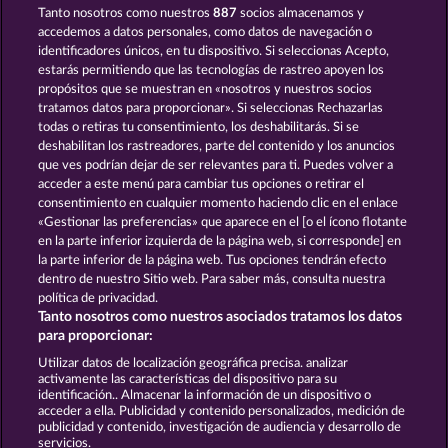
Tanto nosotros como nuestros
887
socios almacenamos y
WESTERN JACK
ROMAN LEGION XTREME
accedemos a datos personales, como datos de navegación o
identificadores únicos, en tu dispositivo. Si seleccionas Acepto,
estarás permitiendo que las tecnologías de rastreo apoyen los
propósitos que se muestran en «nosotros y nuestros socios
tratamos datos para proporcionar». Si seleccionas Rechazarlas
todas o retiras tu consentimiento, los deshabilitarás. Si se
deshabilitan los rastreadores, parte del contenido y los anuncios
que ves podrían dejar de ser relevantes para ti. Puedes volver a
OLD FISHERMAN
MALLORCA WILDS
acceder a este menú para cambiar tus opciones o retirar el
consentimiento en cualquier momento haciendo clic en el enlace
«Gestionar las preferencias» que aparece en el [o el ícono flotante
en la parte inferior izquierda de la página web, si corresponde] en
Términos y condiciones
la parte inferior de la página web. Tus opciones tendrán efecto
dentro de nuestro Sitio web. Para saber más, consulta nuestra
Declaración de privacidad
Aviso Legal
política de privacidad.
Tanto nosotros como nuestros asociados tratamos los datos
Empresa
FAQ
Facebook
para proporcionar:
Utilizar datos de localización geográfica precisa. analizar
Enviar solicitud de desistimiento
activamente las características del dispositivo para su
identificación.. Almacenar la información de un dispositivo o
acceder a ella. Publicidad y contenido personalizados, medición de
publicidad y contenido, investigación de audiencia y desarrollo de
servicios.