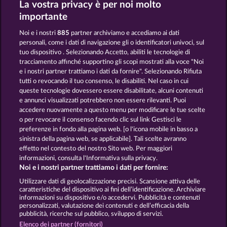
La vostra privacy è per noi molto
CREATURES OF THE NIGHT
VALKYRIES - THE NIBELUNG LEGENDS
importante
Noi e i nostri
885
partner archiviamo e accediamo ai dati
personali, come i dati di navigazione gli o identificatori univoci, sul
tuo dispositivo . Selezionando Accetto, abiliti le tecnologie di
tracciamento affinché supportino gli scopi mostrati alla voce "Noi
e i nostri partner trattiamo i dati da fornire". Selezionando Rifiuta
MIGHTY DRAGON
CRYSTAL BALL
tutti o revocando il tuo consenso, le disabiliti. Nel caso in cui
queste tecnologie dovessero essere disabilitate, alcuni contenuti
e annunci visualizzati potrebbero non essere rilevanti. Puoi
accedere nuovamente a questo menu per modificare le tue scelte
Termini e condizioni
o per revocare il consenso facendo clic sul link Gestisci le
preferenze in fondo alla pagina web. [o l'icona mobile in basso a
Informativa sulla privacy
Note legali
sinistra della pagina web, se applicabile]. Tali scelte avranno
effetto nel contesto del nostro Sito web. Per maggiori
Società
FAQ
Facebook
informazioni, consulta l'Informativa sulla privacy.
Noi e i nostri partner trattiamo i dati per fornire:
Invia richiesta di recesso
Utilizzare dati di geolocalizzazione precisi. Scansione attiva delle
caratteristiche del dispositivo ai fini dell’identificazione. Archiviare
informazioni su dispositivo e/o accedervi. Pubblicità e contenuti
personalizzati, valutazione dei contenuti e dell’efficacia della
pubblicità, ricerche sul pubblico, sviluppo di servizi.
Elenco dei partner (fornitori)