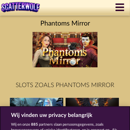
Phantoms Mirror
SLOTS ZOALS PHANTOMS MIRROR
Wij vinden uw privacy belangrijk
Wij en onze
885
partners slaan persoonsgegevens, zoals