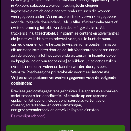
browsegegevens of unieke identificatoren, op je apparaat op . Als
CRYSTAL BALL
THE GRIFFIN
je Akkoord selecteert, worden trackingtechnologieën
ingeschakeld om de doeleinden te ondersteunen die worden
weergegeven onder „Wij en onze partners verwerken gegevens
voor de volgende doeleinden”. . Als u Alles afwijzen selecteert of
uw toestemming intrekt, worden deze uitgeschakeld. Als
trackers zijn uitgeschakeld, zijn sommige content en advertenties
die je ziet wellicht niet zo relevant voor jou. Je kunt dit menu
opnieuw openen om je keuzes te wijzigen of je toestemming op
VALKYRIES - THE NIBELUNG LEGENDS
MYSTIC FORCE
elk moment intrekken door op de link Voorkeuren beheren onder
aan de webpagina [of het zwevende pictogram linksonder op de
webpagina, indien van toepassing] te klikken. Je selecties zullen
Algemene voorwaarden
Privacyverklaring
overal binnen onze volgende kanalen worden doorgevoerd:
Website. Raadpleeg ons privacybeleid voor meer informatie.
Wij en onze partners verwerken gegevens voor de volgende
Colofon
Bedrijf
FAQ
Facebook
doeleinden:
Terugbetalingsverzoek indienen
Precieze geolocatiegegevens gebruiken. De apparaatkenmerken
actief scannen ter identificatie. Informatie op een apparaat
opslaan en/of openen. Gepersonaliseerde advertenties en
content, advertentie- en contentmetingen,
doelgroepenonderzoek en ontwikkeling van diensten.
Partnerlijst (derden)
Sociale casino games zijn enkel bedoeld voor
entertainment en hebben absoluut geen enkele