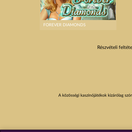
FOREVER DIAMONDS
Részvételi feltét
A közösségi kaszinójátékok kizárólag szór