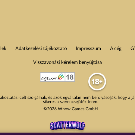
elek
Adatkezelési tájékoztató
Impresszum
A cég
G
Visszavonási kérelem benyújtása
akoztatási célt szolgálnak, és azok egyáltalán nem befolyásolják, hogy a j
sikeres a szerencsejáték terén.
©2026 Whow Games GmbH