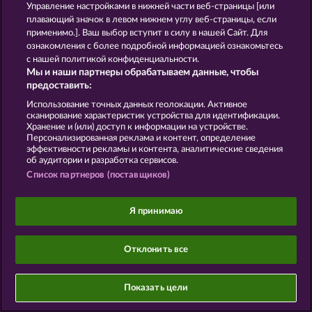
Управление настройками в нижней части веб-страницы [или
плавающий значок в левом нижнем углу веб-страницы, если
применимо.]. Ваш выбор вступит в силу в нашей Сайт. Для
ознакомления с более подробной информацией ознакомьтесь
Данный портал предназначен исключительно
с нашей политикой конфиденциальности.
для развлекательных целей и абсолютно не
Мы и наши партнеры обрабатываем данные, чтобы
влияет на потенциальный успех при игре на
предоставить:
реальные деньги.
©2026 Whow Games GmbH
Использование точных данных геолокации. Активное
сканирование характеристик устройства для идентификации.
Хранение и (или) доступ к информации на устройстве.
Персонализированная реклама и контент, определение
эффективности рекламы и контента, аналитические сведения
об аудитории и разработка сервисов.
Список партнеров (поставщиков)
Я принимаю
Отклонить все
Показать цели