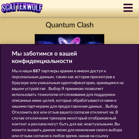
Quantum Clash
Мы заботимся о вашей
конфиденциальности
Мы и наши
887
партнеры храним и имеем доступ к
персональным данным, таким как история просмотров в
браузере или уникальным идентификаторам, хранящимся на
Правила
КОНФИДЕНЦИАЛЬНОСТЬ
вашем устройстве . Выбор Я принимаю позволяет
использовать технологии отслеживания для поддержки
О компании
Компания
ЧаВо
описанных ниже целей, которые обрабатываются нами и
нашими партнерами для предоставления данных. . Выбор
Отклонить все или отзыв вашего согласия отключит их. В
Facebook
случае отключения трекеров некоторый отображаемый
контент и реклама могут быть для вас неактуальными. Вы
Отправить Запрос об Отказе
можете вызвать данное меню для изменения своего выбора
или отзыва согласия в любое время, нажав на ссылку