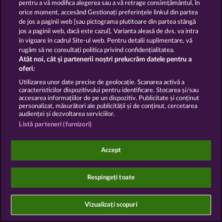
Trimite Cererea de Retragere
pentru a vă modifica alegerea sau a vă retrage consimțământul, în
orice moment, accesând Gestionați preferințele linkul din partea
de jos a paginii web [sau pictograma plutitoare din partea stângă
jos a paginii web, dacă este cazul]. Varianta aleasă de dvs. va intra
în vigoare în cadrul Site-ul web. Pentru detalii suplimentare, vă
rugăm să ne consultați politica privind confidențialitatea.
Atât noi, cât și partenerii noștri prelucrăm datele pentru a
Jocurile din cazinoul de socializare au ca unic scop
oferi:
distracția și nu influențează în niciun fel orice viitor
succes posibil la jocurile de noroc cu bani reali.
Utilizarea unor date precise de geolocație. Scanarea activă a
©2026 Whow Games GmbH
caracteristicilor dispozitivului pentru identificare. Stocarea și/sau
accesarea informațiilor de pe un dispozitiv. Publicitate și conținut
personalizat, măsurători ale publicității și de conținut, cercetarea
audienței și dezvoltarea serviciilor.
Listă parteneri (furnizori)
Accept
Respingeți toate
Vizualizați scopuri