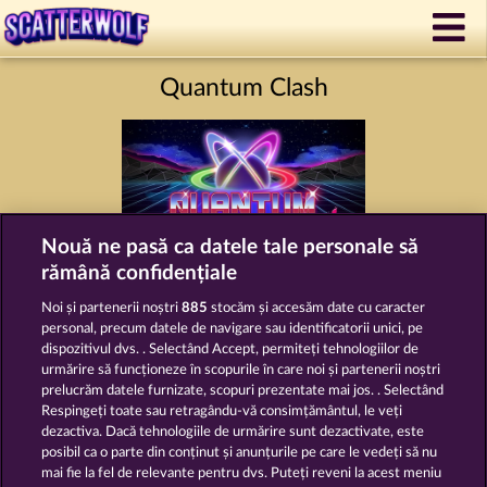
Quantum Clash
Nouă ne pasă ca datele tale personale să
rămână confidențiale
Termeni și condiții
Noi și partenerii noștri
885
stocăm și accesăm date cu caracter
personal, precum datele de navigare sau identificatorii unici, pe
Declarație de confidențialitate
dispozitivul dvs. . Selectând Accept, permiteți tehnologiilor de
urmărire să funcționeze în scopurile în care noi și partenerii noștri
prelucrăm datele furnizate, scopuri prezentate mai jos. . Selectând
Asistență tehnică
Firmă
Respingeți toate sau retragându-vă consimțământul, le veți
dezactiva. Dacă tehnologiile de urmărire sunt dezactivate, este
Întrebări frecvente
Facebook
posibil ca o parte din conținut și anunțurile pe care le vedeți să nu
mai fie la fel de relevante pentru dvs. Puteți reveni la acest meniu