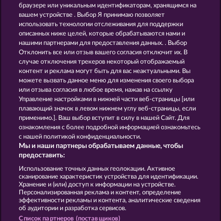
JACK POTTER & THE BOOK OF DYNASTIES 6
LUCKY PHARAOH WILD
браузере или уникальным идентификаторам, хранящимся на
вашем устройстве . Выбор Я принимаю позволяет
использовать технологии отслеживания для поддержки
описанных ниже целей, которые обрабатываются нами и
нашими партнерами для предоставления данных. . Выбор
Отклонить все или отзыв вашего согласия отключит их. В
случае отключения трекеров некоторый отображаемый
контент и реклама могут быть для вас неактуальными. Вы
PHARAOS RICHES
CLEOPATRA'S CROWN
можете вызвать данное меню для изменения своего выбора
или отзыва согласия в любое время, нажав на ссылку
Управление настройками в нижней части веб-страницы [или
плавающий значок в левом нижнем углу веб-страницы, если
Правила
КОНФИДЕНЦИАЛЬНОСТЬ
применимо.]. Ваш выбор вступит в силу в нашей Сайт. Для
ознакомления с более подробной информацией ознакомьтесь
О компании
Компания
ЧаВо
с нашей политикой конфиденциальности.
Мы и наши партнеры обрабатываем данные, чтобы
Facebook
предоставить:
Использование точных данных геолокации. Активное
Отправить Запрос об Отказе
сканирование характеристик устройства для идентификации.
Хранение и (или) доступ к информации на устройстве.
Персонализированная реклама и контент, определение
эффективности рекламы и контента, аналитические сведения
об аудитории и разработка сервисов.
Список партнеров (поставщиков)