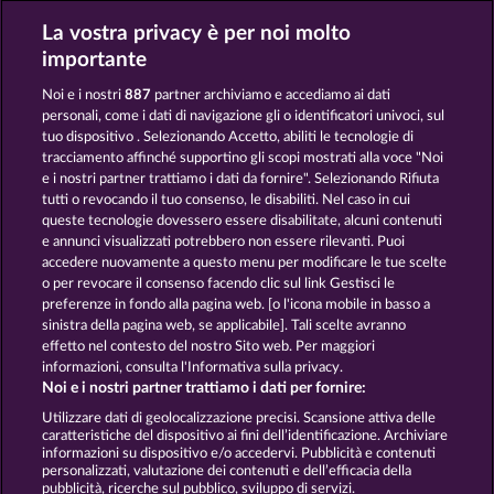
La vostra privacy è per noi molto
VALKYRIES - THE NIBELUNG LEGENDS
MAGIC STONE
importante
Noi e i nostri
887
partner archiviamo e accediamo ai dati
personali, come i dati di navigazione gli o identificatori univoci, sul
tuo dispositivo . Selezionando Accetto, abiliti le tecnologie di
tracciamento affinché supportino gli scopi mostrati alla voce "Noi
e i nostri partner trattiamo i dati da fornire". Selezionando Rifiuta
MIGHTY DRAGON
DRAGONHEART THE NIBELUNG LEGENDS
tutti o revocando il tuo consenso, le disabiliti. Nel caso in cui
queste tecnologie dovessero essere disabilitate, alcuni contenuti
e annunci visualizzati potrebbero non essere rilevanti. Puoi
accedere nuovamente a questo menu per modificare le tue scelte
Termini e condizioni
o per revocare il consenso facendo clic sul link Gestisci le
preferenze in fondo alla pagina web. [o l'icona mobile in basso a
Informativa sulla privacy
Note legali
sinistra della pagina web, se applicabile]. Tali scelte avranno
effetto nel contesto del nostro Sito web. Per maggiori
Società
FAQ
Facebook
informazioni, consulta l'Informativa sulla privacy.
Noi e i nostri partner trattiamo i dati per fornire:
Invia richiesta di recesso
Utilizzare dati di geolocalizzazione precisi. Scansione attiva delle
caratteristiche del dispositivo ai fini dell’identificazione. Archiviare
informazioni su dispositivo e/o accedervi. Pubblicità e contenuti
personalizzati, valutazione dei contenuti e dell’efficacia della
pubblicità, ricerche sul pubblico, sviluppo di servizi.