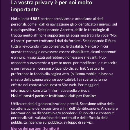
La vostra privacy è per noi molto
MAGIC BOOK
40 THIEVES
importante
Noi e i nostri
885
partner archiviamo e accediamo ai dati
personali, come i dati di navigazione gli o identificatori univoci, sul
tuo dispositivo . Selezionando Accetto, abiliti le tecnologie di
tracciamento affinché supportino gli scopi mostrati alla voce "Noi
e i nostri partner trattiamo i dati da fornire". Selezionando Rifiuta
HORSEMEN
MAGIC BOOK 6
tutti o revocando il tuo consenso, le disabiliti. Nel caso in cui
queste tecnologie dovessero essere disabilitate, alcuni contenuti
e annunci visualizzati potrebbero non essere rilevanti. Puoi
accedere nuovamente a questo menu per modificare le tue scelte
Termini e condizioni
o per revocare il consenso facendo clic sul link Gestisci le
preferenze in fondo alla pagina web. [o l'icona mobile in basso a
Informativa sulla privacy
Note legali
sinistra della pagina web, se applicabile]. Tali scelte avranno
effetto nel contesto del nostro Sito web. Per maggiori
Società
FAQ
Facebook
informazioni, consulta l'Informativa sulla privacy.
Noi e i nostri partner trattiamo i dati per fornire:
Invia richiesta di recesso
Utilizzare dati di geolocalizzazione precisi. Scansione attiva delle
caratteristiche del dispositivo ai fini dell’identificazione. Archiviare
informazioni su dispositivo e/o accedervi. Pubblicità e contenuti
personalizzati, valutazione dei contenuti e dell’efficacia della
pubblicità, ricerche sul pubblico, sviluppo di servizi.
Elenco dei partner (fornitori)