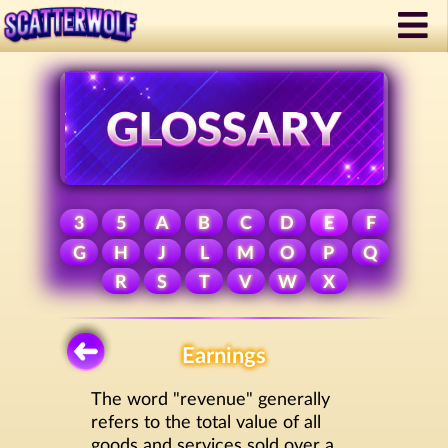
3
5
A
B
C
D
E
F
G
H
J
L
M
O
P
Q
R
S
T
V
W
X
Earnings
The word "revenue" generally
refers to the total value of all
goods and services sold over a