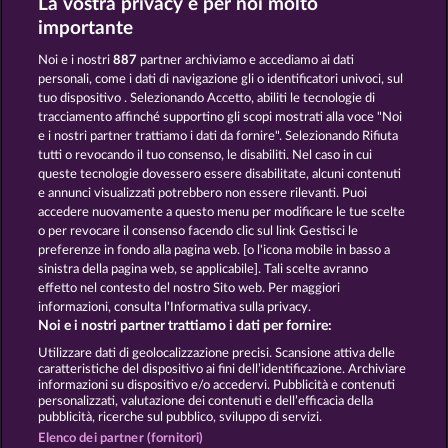
La vostra privacy è per noi molto
importante
SUPER DUPER MOORHUHN
BOOK OF THE AGES
Noi e i nostri
887
partner archiviamo e accediamo ai dati
personali, come i dati di navigazione gli o identificatori univoci, sul
tuo dispositivo . Selezionando Accetto, abiliti le tecnologie di
tracciamento affinché supportino gli scopi mostrati alla voce "Noi
e i nostri partner trattiamo i dati da fornire". Selezionando Rifiuta
tutti o revocando il tuo consenso, le disabiliti. Nel caso in cui
BEAUTIFUL NATURE
SIMPLY THE BEST
queste tecnologie dovessero essere disabilitate, alcuni contenuti
e annunci visualizzati potrebbero non essere rilevanti. Puoi
accedere nuovamente a questo menu per modificare le tue scelte
o per revocare il consenso facendo clic sul link Gestisci le
preferenze in fondo alla pagina web. [o l'icona mobile in basso a
sinistra della pagina web, se applicabile]. Tali scelte avranno
Termini e condizioni
effetto nel contesto del nostro Sito web. Per maggiori
informazioni, consulta l'Informativa sulla privacy.
Informativa sulla privacy
Note legali
Noi e i nostri partner trattiamo i dati per fornire:
Utilizzare dati di geolocalizzazione precisi. Scansione attiva delle
Società
FAQ
Facebook
caratteristiche del dispositivo ai fini dell’identificazione. Archiviare
informazioni su dispositivo e/o accedervi. Pubblicità e contenuti
personalizzati, valutazione dei contenuti e dell’efficacia della
Invia richiesta di recesso
pubblicità, ricerche sul pubblico, sviluppo di servizi.
Elenco dei partner (fornitori)