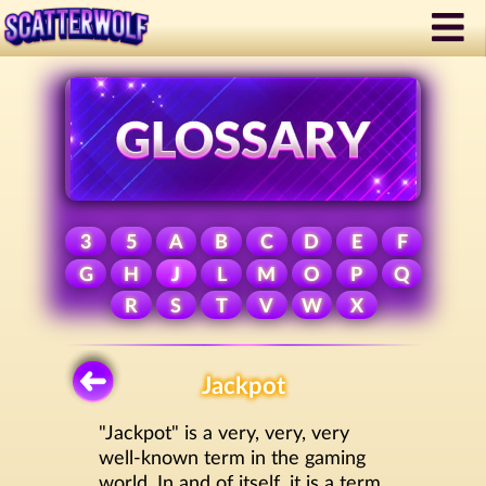
3
5
A
B
C
D
E
F
G
H
J
L
M
O
P
Q
R
S
T
V
W
X
Jackpot
"Jackpot" is a very, very, very
well-known term in the gaming
world. In and of itself, it is a term