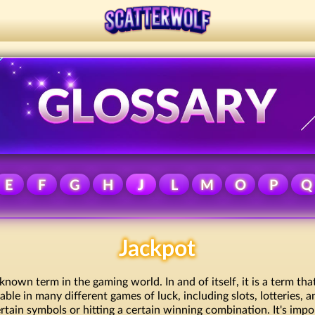
E
F
G
H
J
L
M
O
P
Q
Jackpot
-known term in the gaming world. In and of itself, it is a term tha
able in many different games of luck, including slots, lotteries, 
ertain symbols or hitting a certain winning combination. It's imp