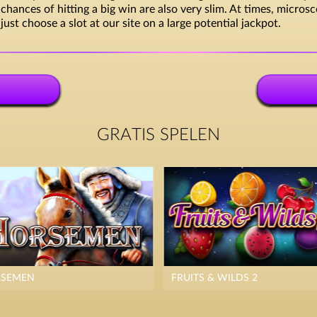
 chances of hitting a big win are also very slim. At times, microsc
just choose a slot at our site on a large potential jackpot.
GRATIS SPELEN
SEMEN
FRUITS & WILDS 2