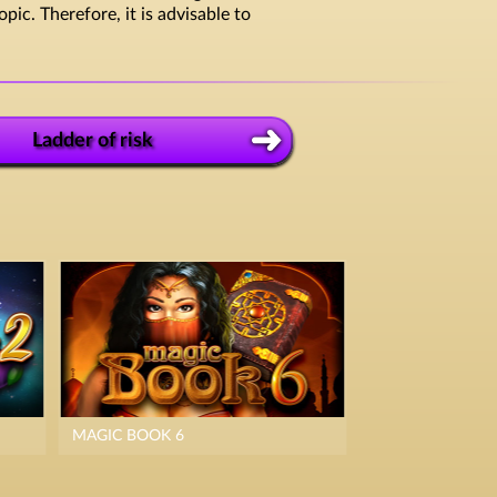
opic. Therefore, it is advisable to
Ladder of risk
MAGIC BOOK 6