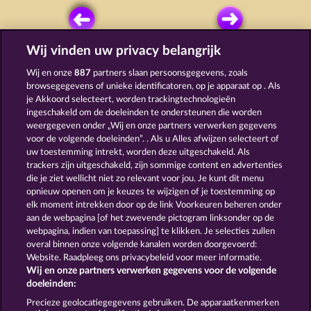
Wij vinden uw privacy belangrijk
GRATIS SPELEN
Wij en onze
887
partners slaan persoonsgegevens, zoals
browsegegevens of unieke identificatoren, op je apparaat op . Als
je Akkoord selecteert, worden trackingtechnologieën
ingeschakeld om de doeleinden te ondersteunen die worden
weergegeven onder „Wij en onze partners verwerken gegevens
voor de volgende doeleinden”. . Als u Alles afwijzen selecteert of
uw toestemming intrekt, worden deze uitgeschakeld. Als
CLEOPATRA'S CROWN
HORSEMEN
trackers zijn uitgeschakeld, zijn sommige content en advertenties
die je ziet wellicht niet zo relevant voor jou. Je kunt dit menu
opnieuw openen om je keuzes te wijzigen of je toestemming op
elk moment intrekken door op de link Voorkeuren beheren onder
aan de webpagina [of het zwevende pictogram linksonder op de
webpagina, indien van toepassing] te klikken. Je selecties zullen
FRUITS & WILDS 2
MAGIC BOOK 6
overal binnen onze volgende kanalen worden doorgevoerd:
Website. Raadpleeg ons privacybeleid voor meer informatie.
Wij en onze partners verwerken gegevens voor de volgende
doeleinden:
Precieze geolocatiegegevens gebruiken. De apparaatkenmerken