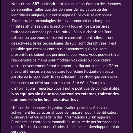
Nous et nos
887
partenaires stockons et accédons à des données
JACK POTTER AND THE BOOK OF DYNASTIES
MAGIC BOOK 6
personnelles, telles que des données de navigation ou des
identifiants uniques, sur votre appareil . Si vous sélectionnez
J'accepte, les technologies de suivi prendront en charge les
finalités affichées dans la section « Nous et nos partenaires
traitons des données pour fournir ». . Si vous choisissez Tout
refuser ou que vous retirez votre consentement, elles seront
désactivées. Si les technologies de suivi sont désactivées, il est
possible que certains contenus et annonces qui vous sont
RAMSES BOOK
JACK POTTER & THE BOOK OF DYNASTIES 6
présentés ne soient pas pertinents pour vous. Vous pouvez faire
réapparaître ce menu pour modifier vos choix ou pour retirer
votre consentement à tout moment en cliquant sur le lien Gérer
mes préférences en bas de page [ou l'icône flottante en bas à
CGU
Charte de confidentialité
gauche de la page Web, le cas échéant]. Les choix que vous avez
fait aurons un effet sur notre ou nos Site Web. Pour plus
Mentions légales
Société
FAQ
d’informations, reportez-vous à notre politique de confidentialité.
Nos équipes ainsi que nos partenaires externes, traitent des
Facebook
données selon les finalités suivantes :
Utiliser des données de géolocalisation précises. Analyser
Envoyer la demande de rétractation
activement les caractéristiques de l’appareil pour l’identification.
Conserver et/ou accéder à des informations sur un appareil.
Publicités et contenu personnalisés, mesure de performance des
publicités et du contenu, études d’audience et développement de
services.