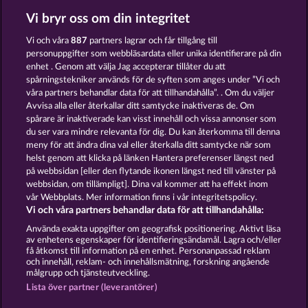
Vi bryr oss om din integritet
THE WARLOCKS BOOK
MAGIC BOOK 6
Vi och våra
887
partners lagrar och får tillgång till
personuppgifter som webbläsardata eller unika identifierare på din
enhet . Genom att välja Jag accepterar tillåter du att
spårningstekniker används för de syften som anges under ”Vi och
våra partners behandlar data för att tillhandahålla”. . Om du väljer
Avvisa alla eller återkallar ditt samtycke inaktiveras de. Om
spårare är inaktiverade kan visst innehåll och vissa annonser som
BALTHAZAR
MAGIC BOOK
du ser vara mindre relevanta för dig. Du kan återkomma till denna
meny för att ändra dina val eller återkalla ditt samtycke när som
helst genom att klicka på länken Hantera preferenser längst ned
Användarvillkor
Sekretesspolicy
Avtryck
på webbsidan [eller den flytande ikonen längst ned till vänster på
webbsidan, om tillämpligt]. Dina val kommer att ha effekt inom
vår Webbplats. Mer information finns i vår integritetspolicy.
Om Företaget
FAQ
Facebook
Vi och våra partners behandlar data för att tillhandahålla:
Skicka in en begäran om att ångra köpet
Använda exakta uppgifter om geografisk positionering. Aktivt läsa
av enhetens egenskaper för identifieringsändamål. Lagra och/eller
få åtkomst till information på en enhet. Personanpassad reklam
och innehåll, reklam- och innehållsmätning, forskning angående
målgrupp och tjänsteutveckling.
Lista över partner (leverantörer)