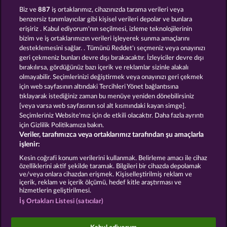
MAGIC BOOK 6
THE BLACK BOOK OF PIRATES
Biz ve
887
iş ortaklarımız, cihazınızda tarama verileri veya
benzersiz tanımlayıcılar gibi kişisel verileri depolar ve bunlara
erişiriz . Kabul ediyorum'nın seçilmesi, izleme teknolojilerinin
bizim ve iş ortaklarımızın verileri işleyerek sunma amaçlarını
desteklemesini sağlar. . Tümünü Reddet'ı seçmeniz veya onayınızı
geri çekmeniz bunları devre dışı bırakacaktır. İzleyiciler devre dışı
bırakılırsa, gördüğünüz bazı içerik ve reklamlar sizinle alakalı
olmayabilir. Seçimlerinizi değiştirmek veya onayınızı geri çekmek
BALTHAZAR
JACK POTTER & THE BOOK OF DYNASTIES 6
için web sayfasının altındaki Tercihleri Yönet bağlantısına
tıklayarak istediğiniz zaman bu menüye yeniden dönebilirsiniz
[veya varsa web sayfasının sol alt kısmındaki kayan simge].
Hüküm ve Koşullar
Gizlilik Beyanı
Künye
Seçimleriniz Website'mız için de etkili olacaktır. Daha fazla ayrıntı
için Gizlilik Politikamıza bakın.
Veriler, tarafımızca veya ortaklarımız tarafından şu amaçlarla
Şirket
SSS
Facebook
işlenir:
İptal talebini gönder
Kesin coğrafi konum verilerini kullanmak. Belirleme amacı ile cihaz
özelliklerini aktif şekilde taramak. Bilgileri bir cihazda depolamak
ve/veya onlara cihazdan erişmek. Kişiselleştirilmiş reklam ve
içerik, reklam ve içerik ölçümü, hedef kitle araştırması ve
hizmetlerin geliştirilmesi.
İş Ortakları Listesi (satıcılar)
Sosyal casino oyunları sadece eğlence amaçlıdır ve
gerçek parayla oynanan kumar oyunlarında