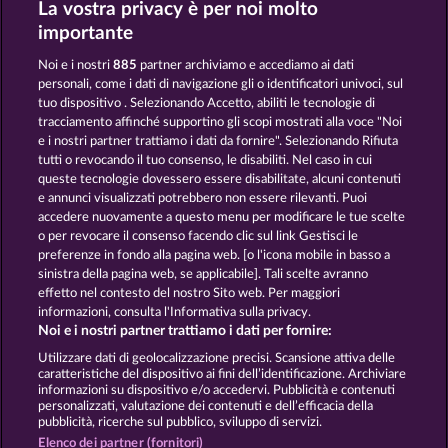
La vostra privacy è per noi molto
MAGIC BOOK
THE BLACK BOOK OF PIRATES
importante
Noi e i nostri
885
partner archiviamo e accediamo ai dati
personali, come i dati di navigazione gli o identificatori univoci, sul
tuo dispositivo . Selezionando Accetto, abiliti le tecnologie di
tracciamento affinché supportino gli scopi mostrati alla voce "Noi
e i nostri partner trattiamo i dati da fornire". Selezionando Rifiuta
BALTHAZAR
BOOK OF THE AGES
tutti o revocando il tuo consenso, le disabiliti. Nel caso in cui
queste tecnologie dovessero essere disabilitate, alcuni contenuti
e annunci visualizzati potrebbero non essere rilevanti. Puoi
accedere nuovamente a questo menu per modificare le tue scelte
Termini e condizioni
o per revocare il consenso facendo clic sul link Gestisci le
preferenze in fondo alla pagina web. [o l'icona mobile in basso a
Informativa sulla privacy
Note legali
sinistra della pagina web, se applicabile]. Tali scelte avranno
effetto nel contesto del nostro Sito web. Per maggiori
Società
FAQ
Facebook
informazioni, consulta l'Informativa sulla privacy.
Noi e i nostri partner trattiamo i dati per fornire:
Invia richiesta di recesso
Utilizzare dati di geolocalizzazione precisi. Scansione attiva delle
caratteristiche del dispositivo ai fini dell’identificazione. Archiviare
informazioni su dispositivo e/o accedervi. Pubblicità e contenuti
personalizzati, valutazione dei contenuti e dell’efficacia della
pubblicità, ricerche sul pubblico, sviluppo di servizi.
Elenco dei partner (fornitori)