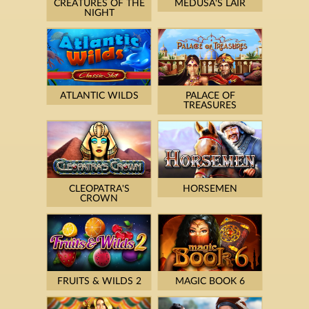
CREATURES OF THE
MEDUSA'S LAIR
NIGHT
ATLANTIC WILDS
PALACE OF
TREASURES
CLEOPATRA'S
HORSEMEN
CROWN
FRUITS & WILDS 2
MAGIC BOOK 6