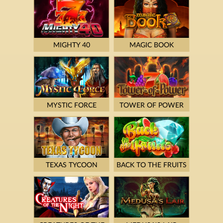
MIGHTY 40
MAGIC BOOK
MYSTIC FORCE
TOWER OF POWER
TEXAS TYCOON
BACK TO THE FRUITS