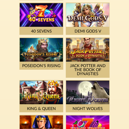
40 SEVENS
DEMI GODS V
POSEIDON'S RISING
JACK POTTER AND
THE BOOK OF
DYNASTIES
KING & QUEEN
NIGHT WOLVES