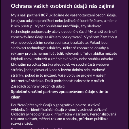
Ochrana vašich osobních údajů nás zajímá
FRUITS FIRST
BLITZ COINS
DIAMOND
My a naši partneři
887
ukládáme do vašeho zařízení osobní údaje,
TREASURES
jako jsou údaje o prohlížení nebo jedinečné identifikátory, a máme
k nim přístup . Výběr Souhlasím umožňuje, aby sledovací
technologie podporovaly účely uvedené v části My a naši partneři
zpracováváme údaje za účelem poskytování . Výběrem Zamítnout
vše nebo odvoláním svého souhlasu je zakážete. Pokud jsou
sledovací technologie zakázány, některé zobrazené obsahy a
PIGGY KINGS
reklamy pro vás nemusí být tolik relevantní. Tuto nabídku můžete
kdykoli znovu zobrazit a změnit své volby nebo souhlas odvolat
kliknutím na odkaz Správa předvoleb ve spodní části webové
Podmínky
Prohlášení o ochraně údajů
stránky [nebo plovoucí ikona v levém dolním rohu webové
stránky, pokud je to možné]. Vaše volby se projeví v našem
Kontakt
Společnost
Časté dotazy
Internetová stránka. Další podrobnosti naleznete v našich
Zásadách ochrany osobních údajů.
Společně s našimi partnery zpracováváme údaje s tímto
Facebook
cílem:
Podat Žádost o Odstoupení
Používání přesných údajů o geografické poloze. Aktivní
vyhledávání identifikačních údajů v rámci vlastností zařízení.
Ukládání a/nebo přístup k informacím v zařízení. Personalizovaná
reklama a obsah, měření reklam a obsahu, průzkum publika a
rozvoj služeb.