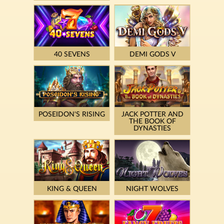
40 SEVENS
DEMI GODS V
POSEIDON'S RISING
JACK POTTER AND
THE BOOK OF
DYNASTIES
KING & QUEEN
NIGHT WOLVES