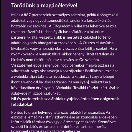
Törődünk a magánéletével
FRUITS FIRST
BLITZ COINS
DIAMOND
Mi és a
887
partnereink személyes adatokat, például böngészési
TREASURES
adatokat vagy egyedi azonosítókat tárolunk a készülékén, és
hozzáférünk azokhoz . A Elfogadom kiválasztás lehetővé teszi a
nyomon követési technológiák használatát az általunk és
partnereink által végzett, alább ismertetett célokból történő
adatfeldolgozás támogatása érdekében. . A Összes elutasítása
kiválasztás vagy a hozzájárulás visszavonása letiltja ezeket. Ha a
PIGGY KINGS
nyomkövetők le vannak tiltva, akkor néhány látott tartalom és
hirdetés nem feltétlenül lesz releváns az Ön számára.
Visszatérhet ebbe a menübe, hogy bármikor megváltoztassa a
Részvételi feltételek
választását, vagy visszavonja a hozzájárulást Beállítások kezelése
a weboldal alján található hivatkozásra kattintva [vagy a lebegő
Adatkezelési tájékoztató
Impresszum
ikont a weboldal bal alsó sarkában, ha van ilyen]. Választása a
következőben érvényesül: Weboldal. További részletekért lásd az
Adatvédelmi szabályzatunkat.
A cég
GYIK
Facebook
Mi és partnereink az alábbiak nyújtása érdekében dolgozunk
fel adatokat:
Visszavonási kérelem benyújtása
Pontos földrajzi helymeghatározási adatok felhasználása. Az
eszköz jellemzőinek aktív szkennelése az azonosítás érdekében.
Információk tárolása és/vagy elérése egy eszközön. Személyre
szabott hirdetés és tartalom, hirdetés- és tartalommérés,
közönségkutatás és szolgáltatásfejlesztés.