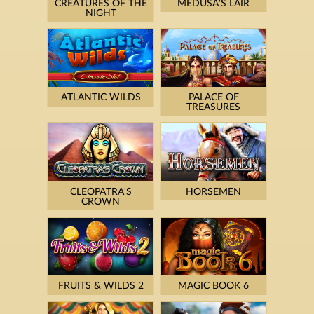
CREATURES OF THE
MEDUSA'S LAIR
NIGHT
ATLANTIC WILDS
PALACE OF
TREASURES
CLEOPATRA'S
HORSEMEN
CROWN
FRUITS & WILDS 2
MAGIC BOOK 6