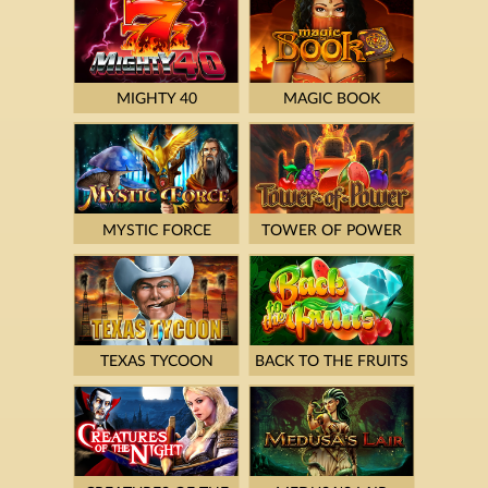
MIGHTY 40
MAGIC BOOK
MYSTIC FORCE
TOWER OF POWER
TEXAS TYCOON
BACK TO THE FRUITS